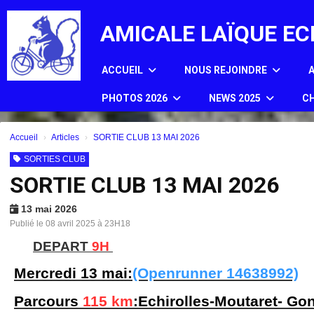
Panneau de gestion des cookies
AMICALE LAÏQUE EC
ACCUEIL
NOUS REJOINDRE
PHOTOS 2026
NEWS 2025
CH
Accueil
Articles
SORTIE CLUB 13 MAI 2026
SORTIES CLUB
SORTIE CLUB 13 MAI 2026
13 mai 2026
Publié le 08 avril 2025 à 23H18
DEPART
9H
Mercredi 13 mai:
(Openrunner 14638992)
Parcours
115 km
:Echirolles-Moutaret- Go