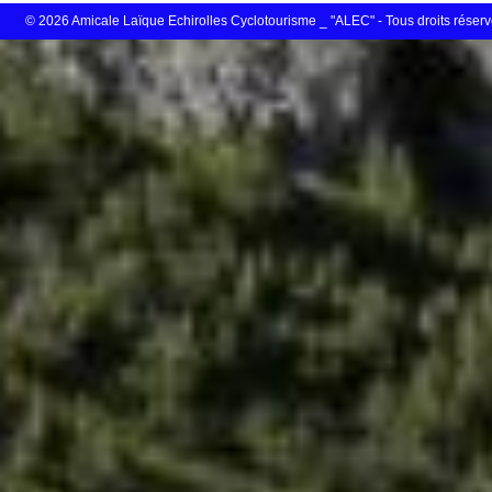
© 2026 Amicale Laïque Echirolles Cyclotourisme _ "ALEC" - Tous droits réser