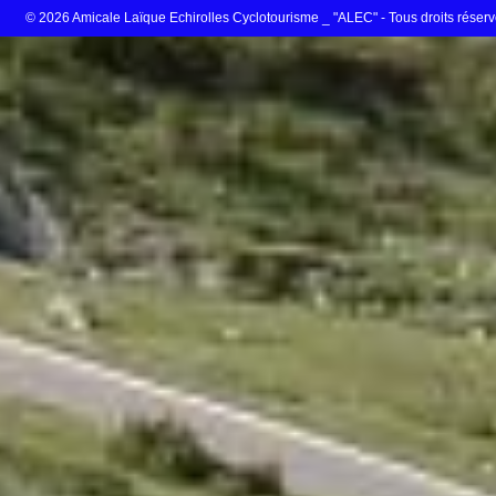
© 2026 Amicale Laïque Echirolles Cyclotourisme _ "ALEC" - Tous droits réser